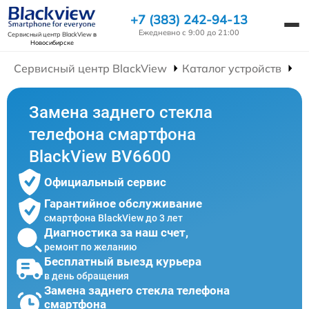
+7 (383) 242-94-13
Ежедневно с 9:00 до 21:00
Сервисный центр BlackView
в
Новосибирске
Сервисный центр BlackView
Каталог устройств
Р
Замена заднего стекла
телефона смартфона
BlackView BV6600
Официальный сервис
Гарантийное обслуживание
смартфона BlackView до 3 лет
Диагностика за наш счет,
ремонт по желанию
Бесплатный выезд курьера
в день обращения
Замена заднего стекла телефона
смартфона