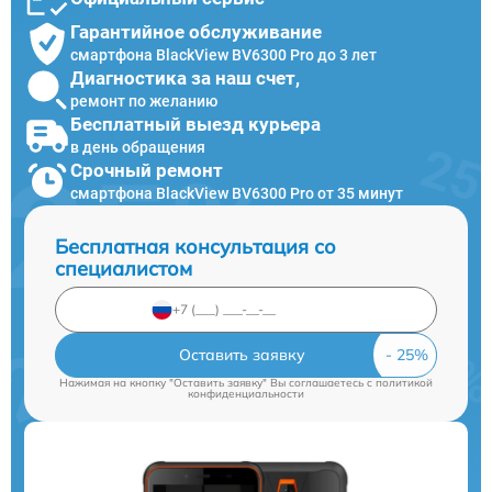
Гарантийное обслуживание
смартфона BlackView BV6300 Pro до 3 лет
Диагностика за наш счет,
ремонт по желанию
Бесплатный выезд курьера
в день обращения
Срочный ремонт
смартфона BlackView BV6300 Pro от 35 минут
Бесплатная консультация со
специалистом
Оставить заявку
Нажимая на кнопку "Оставить заявку" Вы соглашаетесь c
политикой
конфиденциальности