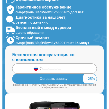
Гарантийное обслуживание
смартфона BlackView BV5800 Pro до 3 лет
Диагностика за наш счет,
ремонт по желанию
Бесплатный выезд курьера
в день обращения
Срочный ремонт
смартфона BlackView BV5800 Pro от 35 минут
Бесплатная консультация со
специалистом
Оставить заявку
Нажимая на кнопку "Оставить заявку" Вы соглашаетесь c
политикой
конфиденциальности